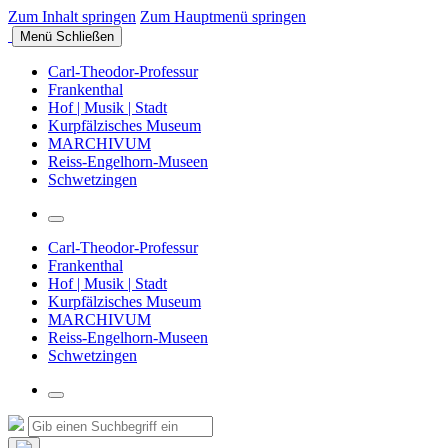
Zum Inhalt springen
Zum Hauptmenü springen
Menü
Schließen
Carl-Theodor-Professur
Frankenthal
Hof | Musik | Stadt
Kurpfälzisches Museum
MARCHIVUM
Reiss-Engelhorn-Museen
Schwetzingen
Suchfeld
umschalten
Carl-Theodor-Professur
Frankenthal
Hof | Musik | Stadt
Kurpfälzisches Museum
MARCHIVUM
Reiss-Engelhorn-Museen
Schwetzingen
Suchfeld
umschalten
Suche
Suchen
nach: