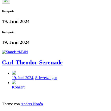
Such-
Overlay
Kategorie
verbergen
19. Juni 2024
Kategorie
19. Juni 2024
Carl-Theodor-Serenade
Veröffentlicht
19. Juni 2024
,
Schwetzingen
in
Schlagwörter
Konzert
Theme von
Anders Norén