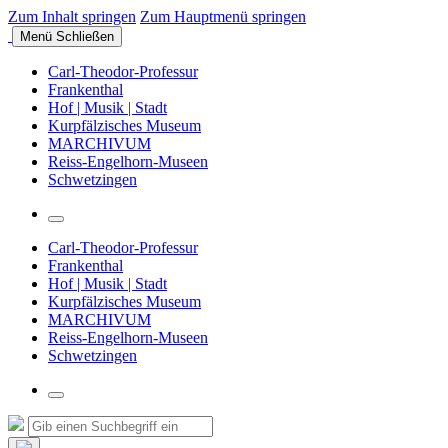
Zum Inhalt springen
Zum Hauptmenü springen
Menü
Schließen
Carl-Theodor-Professur
Frankenthal
Hof | Musik | Stadt
Kurpfälzisches Museum
MARCHIVUM
Reiss-Engelhorn-Museen
Schwetzingen
Suchfeld
umschalten
Carl-Theodor-Professur
Frankenthal
Hof | Musik | Stadt
Kurpfälzisches Museum
MARCHIVUM
Reiss-Engelhorn-Museen
Schwetzingen
Suchfeld
umschalten
Suche
Suchen
nach: