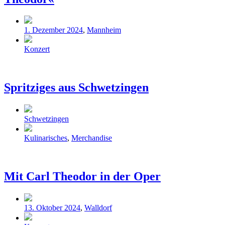
Veröffentlicht
1. Dezember 2024
,
Mannheim
in
Schlagwörter
Konzert
Spritziges aus Schwetzingen
Veröffentlicht
Schwetzingen
in
Schlagwörter
Kulinarisches
,
Merchandise
Mit Carl Theodor in der Oper
Veröffentlicht
13. Oktober 2024
,
Walldorf
in