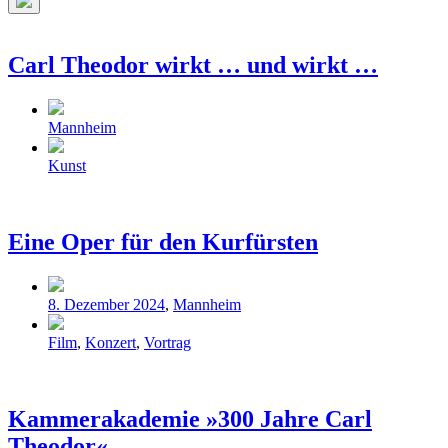
Such-
Overlay
verbergen
Carl Theodor wirkt … und wirkt …
Veröffentlicht
Mannheim
in
Schlagwörter
Kunst
Eine Oper für den Kurfürsten
Veröffentlicht
8. Dezember 2024
,
Mannheim
in
Schlagwörter
Film
,
Konzert
,
Vortrag
Kammerakademie »300 Jahre Carl
Theodor«