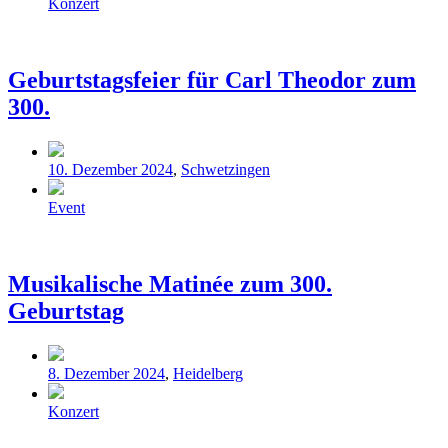
Schlagwörter
Konzert
Geburtstagsfeier für Carl Theodor zum
300.
Veröffentlicht
10. Dezember 2024
,
Schwetzingen
in
Schlagwörter
Event
Musikalische Matinée zum 300.
Geburtstag
Veröffentlicht
8. Dezember 2024
,
Heidelberg
in
Schlagwörter
Konzert