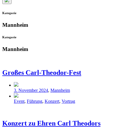
Such-
Overlay
Kategorie
verbergen
Mannheim
Kategorie
Mannheim
Großes Carl-Theodor-Fest
Veröffentlicht
3. November 2024
,
Mannheim
in
Schlagwörter
Event
,
Führung
,
Konzert
,
Vortrag
Konzert zu Ehren Carl Theodors