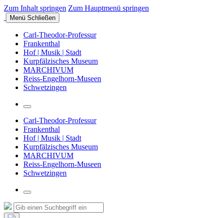
Zum Inhalt springen
Zum Hauptmenü springen
Menü
Schließen
Carl-Theodor-Professur
Frankenthal
Hof | Musik | Stadt
Kurpfälzisches Museum
MARCHIVUM
Reiss-Engelhorn-Museen
Schwetzingen
Suchfeld
umschalten
Carl-Theodor-Professur
Frankenthal
Hof | Musik | Stadt
Kurpfälzisches Museum
MARCHIVUM
Reiss-Engelhorn-Museen
Schwetzingen
Suchfeld
umschalten
Suche
Suchen
nach: