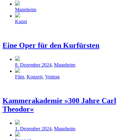
Veröffentlicht
Mannheim
in
Schlagwörter
Kunst
Eine Oper für den Kurfürsten
Veröffentlicht
8. Dezember 2024
,
Mannheim
in
Schlagwörter
Film
,
Konzert
,
Vortrag
Kammerakademie »300 Jahre Carl
Theodor«
Veröffentlicht
1. Dezember 2024
,
Mannheim
in