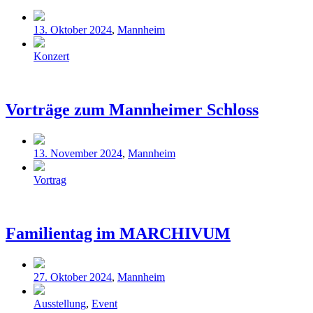
Veröffentlicht
13. Oktober 2024
,
Mannheim
in
Schlagwörter
Konzert
Vorträge zum Mannheimer Schloss
Veröffentlicht
13. November 2024
,
Mannheim
in
Schlagwörter
Vortrag
Familientag im MARCHIVUM
Veröffentlicht
27. Oktober 2024
,
Mannheim
in
Schlagwörter
Ausstellung
,
Event