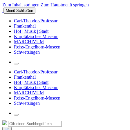
Zum Inhalt springen
Zum Hauptmenü springen
Menü
Schließen
Carl-Theodor-Professur
Frankenthal
Hof | Musik | Stadt
Kurpfälzisches Museum
MARCHIVUM
Reiss-Engelhorn-Museen
Schwetzingen
Suchfeld
umschalten
Carl-Theodor-Professur
Frankenthal
Hof | Musik | Stadt
Kurpfälzisches Museum
MARCHIVUM
Reiss-Engelhorn-Museen
Schwetzingen
Suchfeld
umschalten
Suche
Suchen
nach: