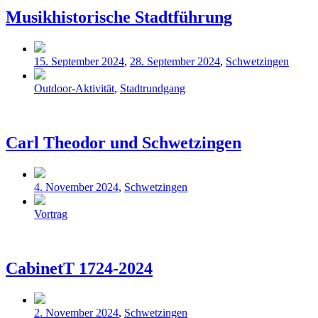
Musikhistorische Stadtführung
Veröffentlicht
15. September 2024
,
28. September 2024
,
Schwetzingen
in
Schlagwörter
Outdoor-Aktivität
,
Stadtrundgang
Carl Theodor und Schwetzingen
Veröffentlicht
4. November 2024
,
Schwetzingen
in
Schlagwörter
Vortrag
CabinetT 1724-2024
Veröffentlicht
2. November 2024
,
Schwetzingen