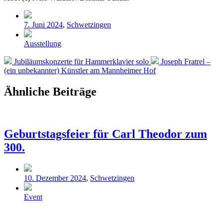
Veröffentlicht
7. Juni 2024
,
Schwetzingen
in
Schlagwörter
Ausstellung
Vorheriger
Nächster
Jubiläumskonzerte für Hammerklavier solo
Joseph Fratrel –
Beitrag:
Beitrag:
(ein unbekannter) Künstler am Mannheimer Hof
Ähnliche Beiträge
Geburtstagsfeier für Carl Theodor zum
300.
Veröffentlicht
10. Dezember 2024
,
Schwetzingen
in
Schlagwörter
Event